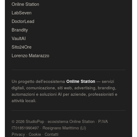
Online Station
LabSeven
DoctorLead
Brandity
VaultAI
Sito24Ore
Lorenzo Matarazzo
Un progetto dell'ecosistema
Online Station
— servizi
digitali, comunicazione, siti web, advertising, branding,
automazioni e soluzioni AI per aziende, professionisti e
attività locali.
© 2026 StudioPop · ecosistema Online Station · P.IVA
IT01851990497 · Rosignano Marittimo (LI)
Privacy
·
Cookie
·
Contatti