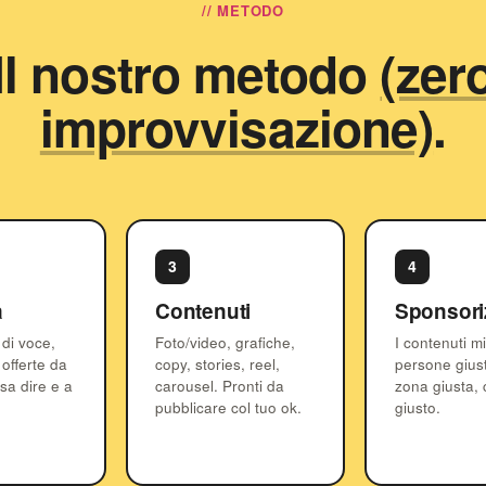
// METODO
Il nostro metodo
(zer
improvvisazione)
.
3
4
a
Contenuti
Sponsori
 di voce,
Foto/video, grafiche,
I contenuti mig
e offerte da
copy, stories, reel,
persone giust
sa dire e a
carousel. Pronti da
zona giusta, 
pubblicare col tuo ok.
giusto.