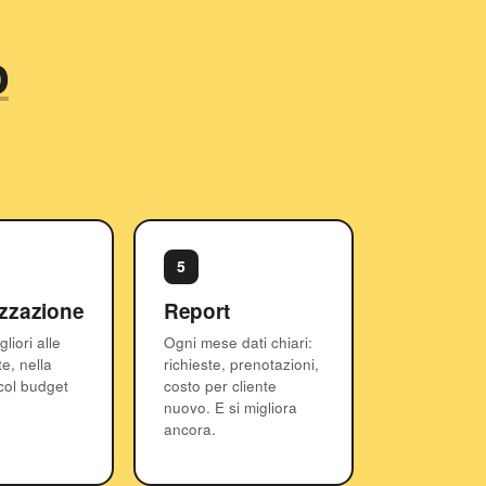
o
5
zzazione
Report
liori alle
Ogni mese dati chiari:
e, nella
richieste, prenotazioni,
col budget
costo per cliente
nuovo. E si migliora
ancora.