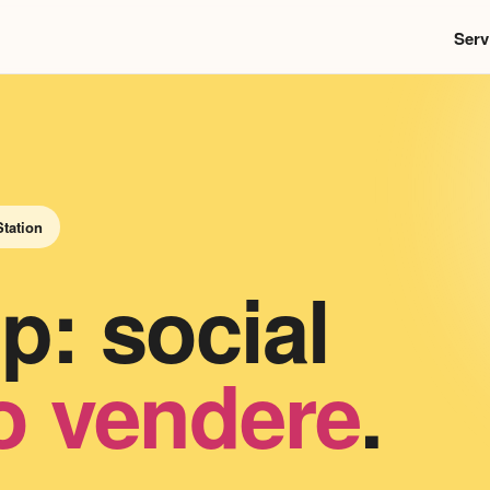
Serv
Station
p: social
o vendere
.