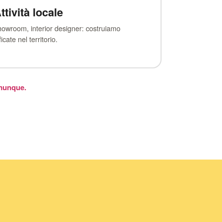
ttività locale
howroom, interior designer: costruiamo
cate nel territorio.
munque.