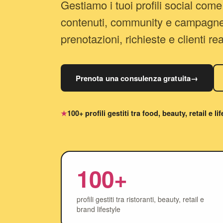
Gestiamo i tuoi profili social come
contenuti, community e campagne
prenotazioni, richieste e clienti rea
Prenota una consulenza gratuita
→
100+ profili gestiti tra food, beauty, retail e li
100+
profili gestiti tra ristoranti, beauty, retail e
brand lifestyle