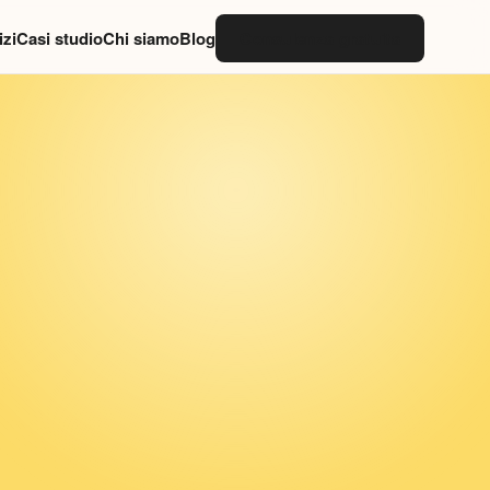
izi
Casi studio
Chi siamo
Blog
Consulenza gratuita