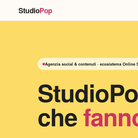
Studio
Pop
Agenzia social & contenuti · ecosistema Online 
StudioPo
che
fann