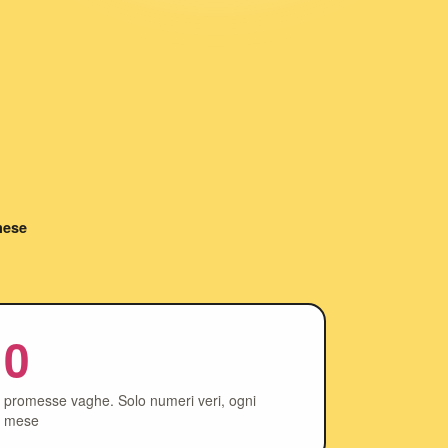
mese
0
promesse vaghe. Solo numeri veri, ogni
mese